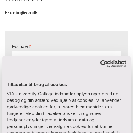
anbo@via.dk
E:
Fornavn
*
Efternavn
*
Tilladelse til brug af cookies
VIA University College indsamler oplysninger om dine
besøg og din adfærd ved hjælp af cookies. Vi anvender
E-mail
*
nødvendige cookies for, at vores hjemmesider kan
fungere. Med din tilladelse ønsker vi og vores
tredjeparter yderligere at indsamle data og
personoplysninger via valgfrie cookies for at kunne:
Telefonnummer
*
understøtte hjemmesidernes funktionalitet med henblik