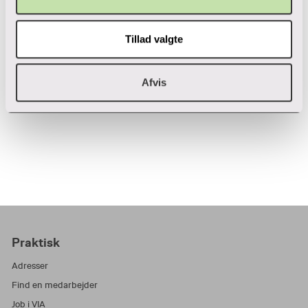
VIAs
privatlivspolitik
, inden jeg afgiver mine
personoplysninger.
Tillad valgte
Afvis
Praktisk
Adresser
Find en medarbejder
Job i VIA