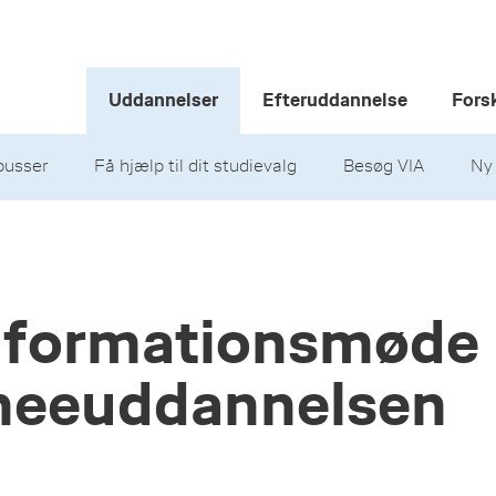
Uddannelser
Efteruddannelse
Fors
usser
Få hjælp til dit studievalg
Besøg VIA
Ny
informationsmøde
ineeuddannelsen