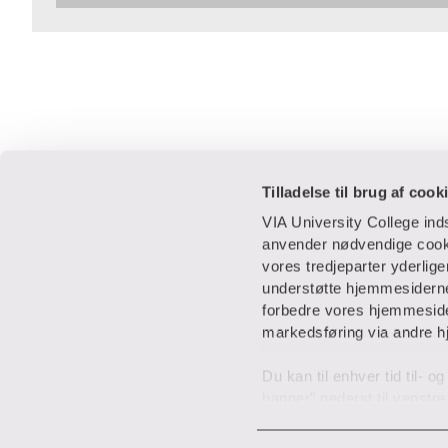
Tilladelse til brug af cook
VIA University College in
anvender nødvendige cooki
vores tredjeparter yderlig
Praktisk
Samarbejde
understøtte hjemmesidernes
forbedre vores hjemmesider
Adresser
IT-supportcenter
markedsføring via andre h
Find en medarbejder
Lej lokaler
Du kan til enhver tid til- 
Job i VIA
Studentervækst
banner” nederst til venstre
Parkering
Til leverandører
placering af valgfrie cook
Tilmeld nyhedsbrev
VIA Center for U
med vores
privatlivspolit