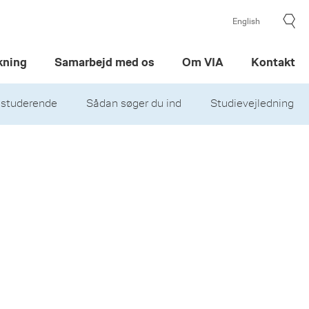
English
kning
Samarbejd med os
Om VIA
Kontakt
 studerende
Sådan søger du ind
Studievejledning