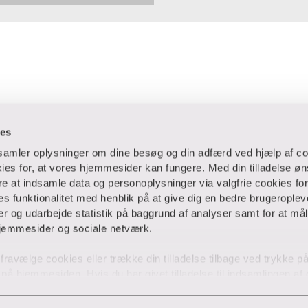
ies
dsamler oplysninger om dine besøg og din adfærd ved hjælp af co
es for, at vores hjemmesider kan fungere. Med din tilladelse øn
ere at indsamle data og personoplysninger via valgfrie cookies fo
 og virksomheder
Ansatte og studerende
 funktionalitet med henblik på at give dig en bedre brugeropleve
 og udarbejde statistik på baggrund af analyser samt for at mål
Bibliotek
jemmesider og sociale netværk.
Blanketter
og fravælge cookies eller trække din tilladelse tilbage ved trykke 
huse
Censorservice
 på hjemmesiden. Hvis du har givet tilladelse til indsamlingen af
Medarbejderportalen
ies, behandler VIA efterfølgende dine personoplysninger i overe
ndervisningsmidler
MitVIA
ik
. Hvis du vil vide mere om vores brug af forskellige cookies, kl