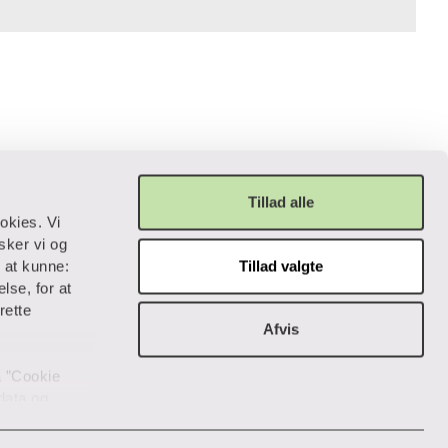
Tillad alle
okies. Vi
sker vi og
Tillad valgte
r at kunne:
Privatliv og lovgivning
lse, for at
rette
Cookiepolitik
Afvis
Data og privatliv
på ”Cookie
Webtilgængelighedserklæring
 data og
Whistleblowerordning
nsstemmelse
ik "Vis