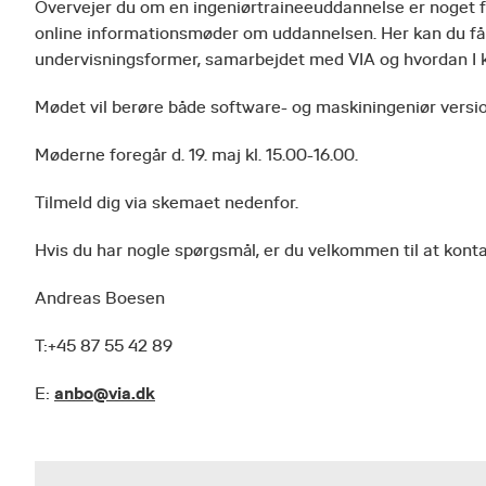
Overvejer du om en ingeniørtraineeuddannelse er noget for
online informationsmøder om uddannelsen. Her kan du få
undervisningsformer, samarbejdet med VIA og hvordan I k
Mødet vil berøre både software- og maskiningeniør versi
Møderne foregår
d.
19. maj kl. 15.00-16.00.
Tilmeld dig via skemaet nedenfor.
Hvis du har nogle spørgsmål, er du velkommen til at kont
Andreas Boesen
T:+45 87 55 42 89
anbo@via.dk
E: