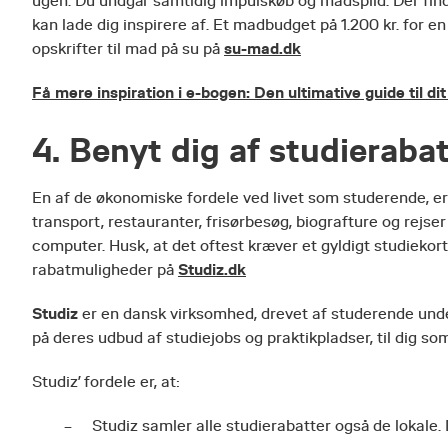
ugen. Du undgår samtidig impulskøb og madspild. Der find
kan lade dig inspirere af. Et madbudget på 1.200 kr. for en
su-mad.dk
opskrifter til mad på su på
Få mere inspiration i e-bogen: Den ultimative guide til dit
4. Benyt dig af studieraba
En af de økonomiske fordele ved livet som studerende, e
transport, restauranter, frisørbesøg, biografture og rejse
computer. Husk, at det oftest kræver et gyldigt studiekort
Studiz.dk
rabatmuligheder på
Studiz
er en dansk virksomhed, drevet af studerende under
på deres udbud af studiejobs og praktikpladser, til dig s
Studiz’ fordele er, at:
Studiz samler alle studierabatter også de lokale