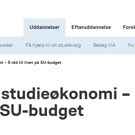
Uddannelser
Efteruddannelse
Fors
usser
Få hjælp til dit studievalg
Besøg VIA
Ny
i – 5 råd til livet på SU-budget
n studieøkonomi –
på SU-budget