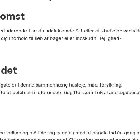
dkomst
 studerende. Har du udelukkende SU, eller et studiejob ved si
g i forhold til køb af bøger eller indskud til lejlighed?
 det
igtigste er i denne sammenhæng husleje, mad, forsikring,
tte et beløb af til uforudsete udgifter som f.eks. tandlægebesø
ine indkøb og måltider og fx nøjes med at handle ind én gang 