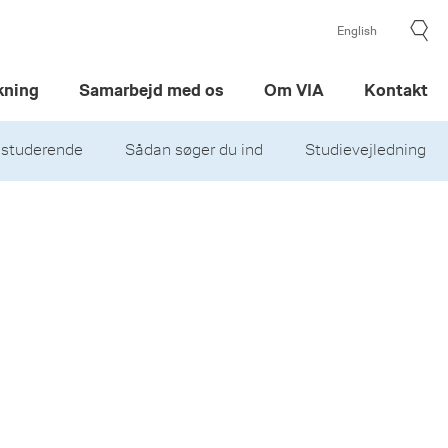
English
kning
Samarbejd med os
Om VIA
Kontakt
 studerende
Sådan søger du ind
Studievejledning