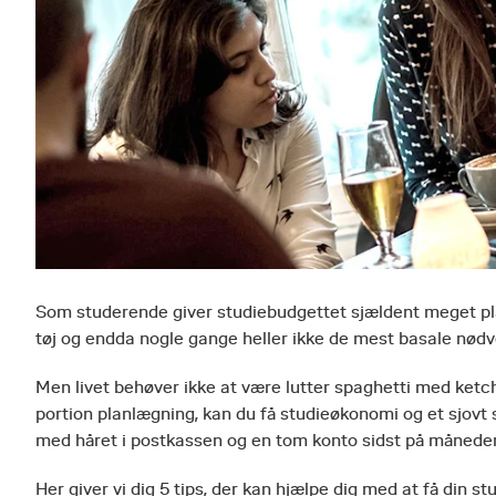
Som studerende giver studiebudgettet sjældent meget pla
tøj og endda nogle gange heller ikke de mest basale nø
Men livet behøver ikke at være lutter spaghetti med ketch
portion planlægning, kan du få studieøkonomi og et sjovt s
med håret i postkassen og en tom konto sidst på månede
Her giver vi dig 5 tips, der kan hjælpe dig med at få din