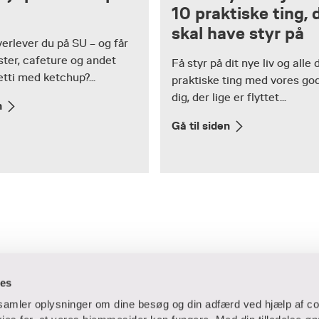
10 praktiske ting, 
skal have styr på
erlever du på SU – og får
ester, cafeture og andet
Få styr på dit nye liv og alle 
tti med ketchup?...
praktiske ting med vores gode
dig, der lige er flyttet...
n
Gå til siden
ies
dsamler oplysninger om dine besøg og din adfærd ved hjælp af co