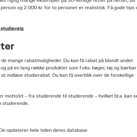
es rigtig mange eksempler på SU-venlige retter på nettet, du
 person og 2.000 kr. for to personer er realistisk. Få gode tips
 studievalg
tter
r de mange rabatmuligheder. Du kan få rabat på blandt andet
r og på en lang række produkter som f.eks. bøger, tøj og bærbar
 at indløse studierabat. Du kan få overblik over de forskellige
 motto’et – fra studerende til studerende – hvilket bl.a. kan s
om studerende.
. De opdaterer hele tiden deres database