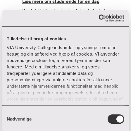
Læs mere om studerende for en dag
K
ontakt VIAs studievejledning, hvis du har
spørgsmål til uddannelsens faglige indhold og
studieliv.
Find kontaktoplysninger til VIAs
studievejledning
Tilladelse til brug af cookies
VIA University College indsamler oplysninger om dine
besøg og din adfærd ved hjælp af cookies. Vi anvender
nødvendige cookies for, at vores hjemmesider kan
fungere. Med din tilladelse ønsker vi og vores
Mere inspiration
tredjeparter yderligere at indsamle data og
personoplysninger via valgfrie cookies for at kunne:
understøtte hjemmesidernes funktionalitet med henblik
på at give dig en bedre brugeroplevelse, for at forbedre
vores hjemmesider og udarbejde statistik på baggrund af
analyser samt for at målrette markedsføring via andre
hjemmesider og sociale netværk.
S
Nødvendige
a
Du kan til enhver tid til- og fravælge cookies eller trække
m