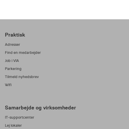
Praktisk
Adresser
Find en medarbejder
Job i VIA
Parkering
Tilmeld nyhedsbrev
Wifi
Samarbejde og virksomheder
IT-supportcenter
Lej lokaler