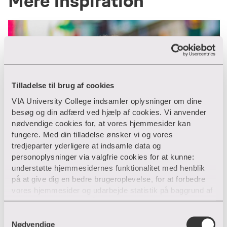
Mere inspiration
Tilladelse til brug af cookies
VIA University College indsamler oplysninger om dine
besøg og din adfærd ved hjælp af cookies. Vi anvender
nødvendige cookies for, at vores hjemmesider kan
fungere. Med din tilladelse ønsker vi og vores
tredjeparter yderligere at indsamle data og
personoplysninger via valgfrie cookies for at kunne:
understøtte hjemmesidernes funktionalitet med henblik
på at give dig en bedre brugeroplevelse, for at forbedre
vores hjemmesider og udarbejde statistik på baggrund af
analyser samt for at målrette markedsføring via andre
hjemmesider og sociale netværk.
S
Nødvendige
a